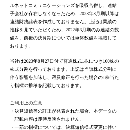
新技術にも迅速に対応
ルネットコミュニケーションズを吸収合併し、連結
子会社が存在しなくなったため、2023年3月期以降は
整備工場のお客様
連結財務諸表を作成しておりません。上記は業績の
推移を見ていただくため、2022年3月期のみ連結の数
整備業務提携
値を、前後の決算期については単体数値を掲載して
momoCan
おります。
モビノワ
当社は2023年8月27日付で普通株式1株につき100株の
株式分割を行っております。上記は当該株式分割に
メールマガジン
伴う影響を加味し、遡及修正を行った場合の1株当た
り指標の推移を記載しております。
企業情報
ご挨拶
ご利用上の注意
・決算短信等の訂正が発表された場合、本データの
経営理念
記載内容は即時反映されません。
・一部の指標については、決算短信様式変更に伴い
企業概要