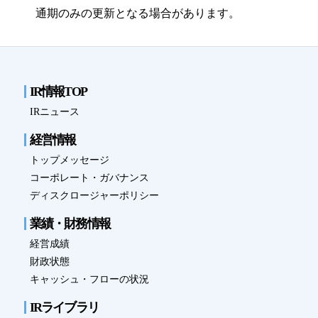
通期のみの更新となる場合があります。
事業拠点（事務所一覧）
ナルネットの歩み
IR情報TOP
ESGの取り組み
IRニュース
IR情報
経営情報
トップメッセージ
採用情報
コーポレート・ガバナンス
ディスクロージャーポリシー
ニュースルーム
業績・財務情報
お問い合わせ
経営成績
財政状態
キャッシュ・フローの状況
CLOSE
IRライブラリ