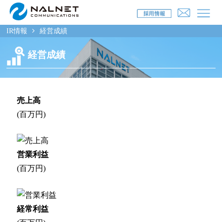
IR情報
経営成績
経営成績
リース会社のお客様
自動車メンテナンス受託(MJS)
売上高
(百万円)
自動車リース提携(LMS)
残価保証
営業利益
マイカーリースサポート
(百万円)
車両買取
経常利益
福祉車両メンテナンス