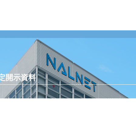
業のお客様
整備工場のお客様
企業情報
定開示資料
ンテナンス受託
整備業務提携
ご挨拶
momoCan
経営理念
ース
モビノワ
企業概要
メールマガジン
事業拠点（事務
メンテナンス
ナルネットの歩
ネット
ESGの取り組み