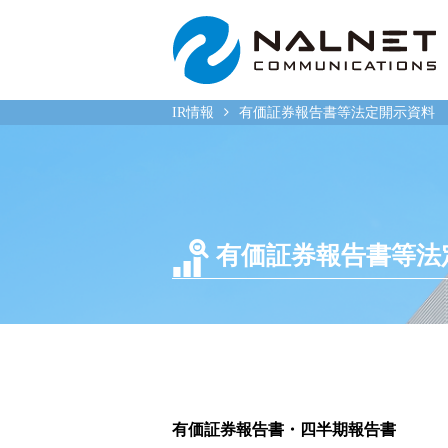
IR情報
有価証券報告書等法定開示資料
リース会社のお客様
一般企
有価証券報告書等法
自動車メンテナンス受託
自動車メ
(MJS)
(NMS)
自動車リース提携(LMS)
自動車リ
残価保証
車両買取
マイカーリースサポート
福祉車両
車両買取
なるほど
有価証券報告書・四半期報告書