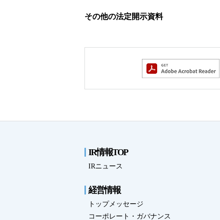
福祉車両メンテナンス
緊急ロー
その他の法定開示資料
なるほどネット
新技術
緊急ロードサービス
IR情報TOP
IRニュース
経営情報
トップメッセージ
コーポレート・ガバナンス