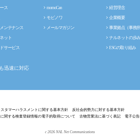
ース
momoCan
経営理念
モビノワ
企業概要
メンテナンス
メールマガジン
事業拠点（事務
ネット
ナルネットの歩
ドサービス
ESGの取り組み
も迅速に対応
カスタマーハラスメントに関する基本方針
反社会的勢力に対する基本方針
両に関する検査登録情報の電子的取得について
古物営業法に基づく表記
電子公告
c
2026
NAL Net Communications